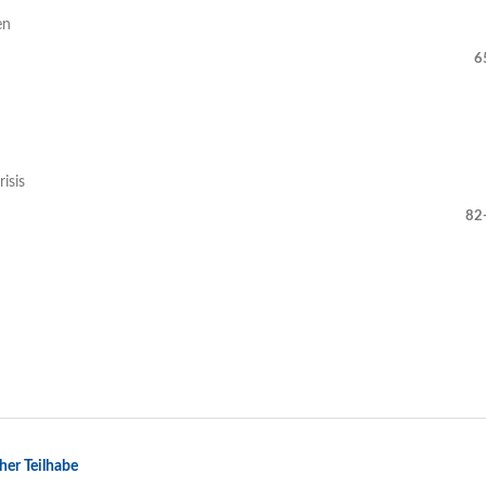
en
6
isis
82
her Teilhabe