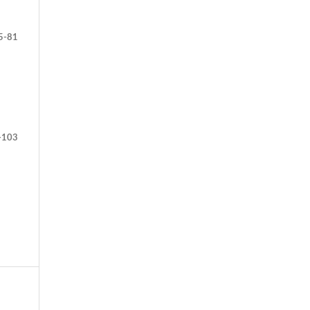
5-81
-103